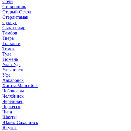
Сочи
Ставрополь
Старый Оскол
Стерлитамак
Сургут
Сыктывкар
Тамбов
Тверь
Тольятти
Томск
Тула
Тюмень
Улан-Удэ
Ульяновск
Уфа
Хабаровск
Ханты-Мансийск
Чебоксары
Челябинск
Череповец
Черкесск
Чита
Шахты
Южно-Сахалинск
Якутск