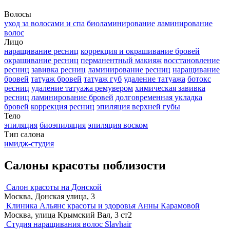
Волосы
уход за волосами и спа
биоламинирование
ламинирование
волос
Лицо
наращивание ресниц
коррекция и окрашивание бровей
окрашивание ресниц
перманентный макияж
восстановление
ресниц
завивка ресниц
ламинирование ресниц
наращивание
бровей
татуаж бровей
татуаж губ
удаление татуажа
ботокс
ресниц
удаление татуажа ремувером
химическая завивка
ресниц
ламинирование бровей
долговременная укладка
бровей
коррекция ресниц
эпиляция верхней губы
Тело
эпиляция
биоэпиляция
эпиляция воском
Тип салона
имидж-студия
Салоны красоты поблизости
Салон красоты на Донской
Москва, Донская улица, 3
Клиника Альянс красоты и здоровья Анны Карамовой
Москва, улица Крымский Вал, 3 ст2
Студия наращивания волос Slavhair