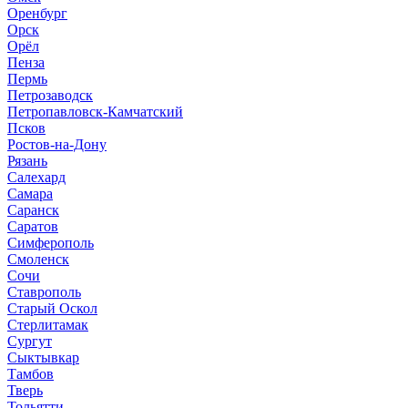
Оренбург
Орск
Орёл
Пенза
Пермь
Петрозаводск
Петропавловск-Камчатский
Псков
Ростов-на-Дону
Рязань
Салехард
Самара
Саранск
Саратов
Симферополь
Смоленск
Сочи
Ставрополь
Старый Оскол
Стерлитамак
Сургут
Сыктывкар
Тамбов
Тверь
Тольятти