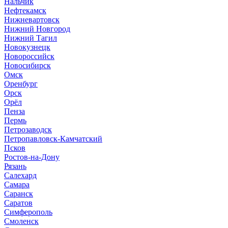
Нальчик
Нефтекамск
Нижневартовск
Нижний Новгород
Нижний Тагил
Новокузнецк
Новороссийск
Новосибирск
Омск
Оренбург
Орск
Орёл
Пенза
Пермь
Петрозаводск
Петропавловск-Камчатский
Псков
Ростов-на-Дону
Рязань
Салехард
Самара
Саранск
Саратов
Симферополь
Смоленск