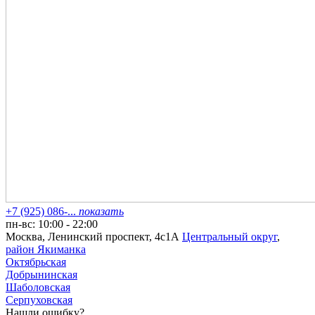
+7 (925) 086-...
показать
пн-вс: 10:00 - 22:00
Москва, Ленинский проспект, 4с1А
Центральный округ
,
район Якиманка
Октябрьская
Добрынинская
Шаболовская
Серпуховская
Нашли ошибку?