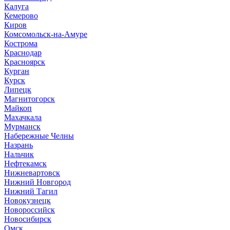
Калуга
Кемерово
Киров
Комсомольск-на-Амуре
Кострома
Краснодар
Красноярск
Курган
Курск
Липецк
Магнитогорск
Майкоп
Махачкала
Мурманск
Набережные Челны
Назрань
Нальчик
Нефтекамск
Нижневартовск
Нижний Новгород
Нижний Тагил
Новокузнецк
Новороссийск
Новосибирск
Омск