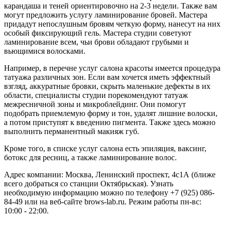
карандаша и теней ориентировочно на 2-3 недели. Также вам
могут предложить услугу ламинирование бровей. Мастера
придадут непослушным бровям четкую форму, нанесут на них
особый фиксирующий гель. Мастера студии советуют
ламинирование всем, чьи брови обладают грубыми и
вьющимися волосками.
Например, в перечне услуг салона красоты имеется процедура
татуажа различных зон. Если вам хочется иметь эффектный
взгляд, аккуратные бровки, скрыть маленькие дефекты в их
области, специалисты студии порекомендуют татуаж
межресничной зоны и микроблейдинг. Они помогут
подобрать приемлемую форму и тон, удалят лишние волоски,
а потом приступят к введению пигмента. Также здесь можно
выполнить перманентный макияж губ.
Кроме того, в списке услуг салона есть эпиляция, ваксинг,
ботокс для ресниц, а также ламинирование волос.
Адрес компании: Москва, Ленинский проспект, 4с1А (ближе
всего добраться со станции Октябрьская). Узнать
необходимую информацию можно по телефону +7 (925) 086-
84-49 или на веб-сайте brows-lab.ru. Режим работы пн-вс:
10:00 - 22:00.