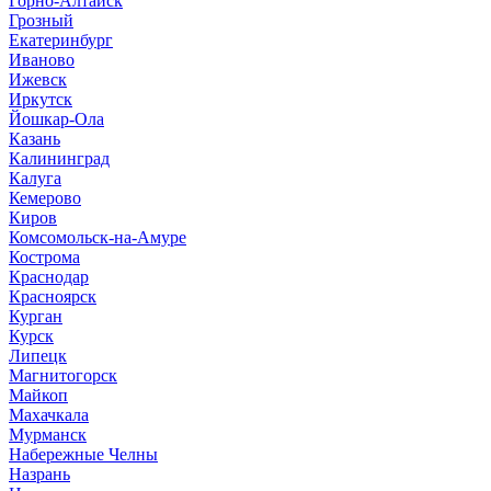
Горно-Алтайск
Грозный
Екатеринбург
Иваново
Ижевск
Иркутск
Йошкар-Ола
Казань
Калининград
Калуга
Кемерово
Киров
Комсомольск-на-Амуре
Кострома
Краснодар
Красноярск
Курган
Курск
Липецк
Магнитогорск
Майкоп
Махачкала
Мурманск
Набережные Челны
Назрань